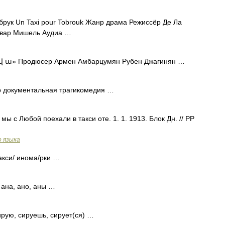
брук Un Taxi pour Tobrouk Жанр драма Режиссёр Де Ла
Авар Мишель Аудиа …
 ա» Продюсер Армен Амбарцумян Рубен Джагинян …
р документальная трагикомедия …
мы с Любой поехали в такси оте. 1. 1. 1913. Блок Дн. // РР
о языка
акси/ инома/рки …
 ана, ано, аны …
ирую, сируешь, сирует(ся) …