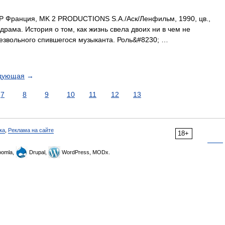
Франция, MK 2 PRODUCTIONS S.A./Аск/Ленфильм, 1990, цв.,
рама. История о том, как жизнь свела двоих ни в чем не
безвольного спившегося музыканта. Роль&#8230; …
дующая
→
7
8
9
10
11
12
13
ка
,
Реклама на сайте
18+
omla,
Drupal,
WordPress, MODx.