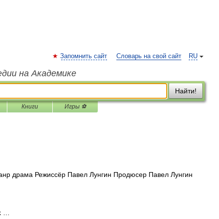
Запомнить сайт
Словарь на свой сайт
RU
едии на Академике
Найти!
Книги
Игры ⚽
нр драма Режиссёр Павел Лунгин Продюсер Павел Лунгин
k …