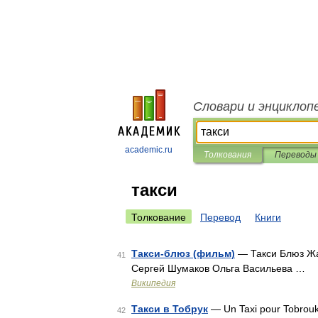
Словари и энциклоп
academic.ru
Толкования
Переводы
такси
Толкование
Перевод
Книги
Такси-блюз (фильм)
— Такси Блюз Жа
41
Сергей Шумаков Ольга Васильева …
Википедия
Такси в Тобрук
— Un Taxi pour Tobrou
42