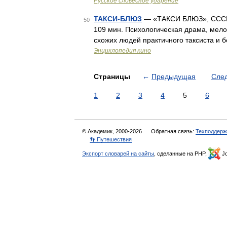
Русское словесное ударение
ТАКСИ-БЛЮЗ
— «ТАКСИ БЛЮЗ», СССР 
50
109 мин. Психологическая драма, мелод
схожих людей практичного таксиста и 
Энциклопедия кино
Страницы
←
Предыдущая
Сле
1
2
3
4
5
6
© Академик, 2000-2026
Обратная связь:
Техподдерж
👣 Путешествия
Экспорт словарей на сайты
, сделанные на PHP,
Jo