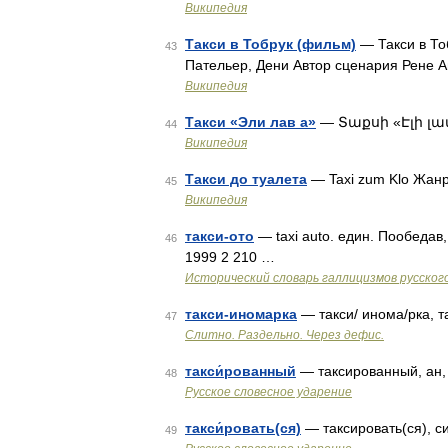
Википедия
Такси в Тобрук (фильм)
— Такси в То
43
Пательер, Дени Автор сценария Рене 
Википедия
Такси «Эли лав а»
— Տաքսի «Էլի լավ
44
Википедия
Такси до туалета
— Taxi zum Klo Жан
45
Википедия
такси-ото
— taxi auto. един. Пообедав, 
46
1999 2 210 …
Исторический словарь галлицизмов русског
такси-иномарка
— такси/ инома/рка, т
47
Слитно. Раздельно. Через дефис.
такси́рованный
— таксированный, ан,
48
Русское словесное ударение
такси́ровать(ся)
— таксировать(ся), с
49